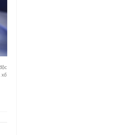
 độc
ả xổ