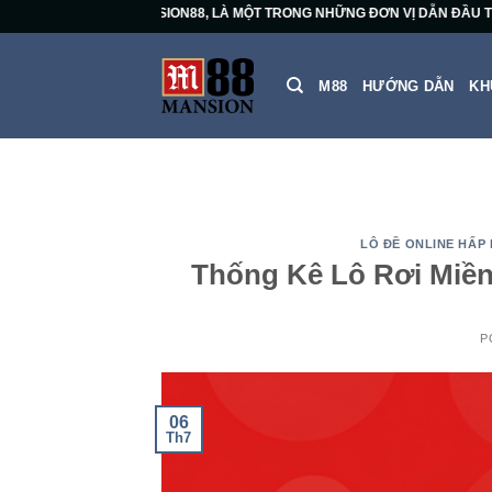
Skip
ỌI MANSION88, LÀ MỘT TRONG NHỮNG ĐƠN VỊ DẪN ĐẦU THỊ TRƯỜNG CÁ 
to
content
M88
HƯỚNG DẪN
KH
LÔ ĐỀ ONLINE HẤP 
Thống Kê Lô Rơi Miền
P
06
Th7