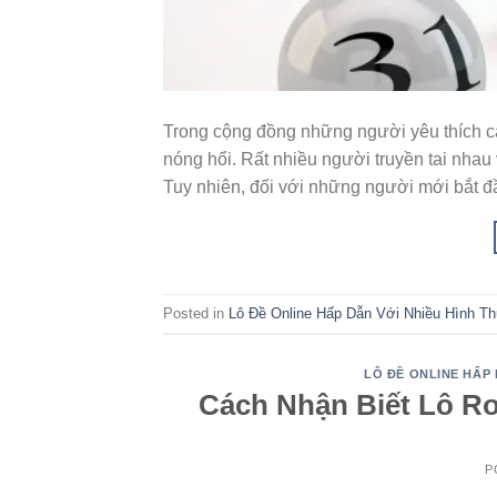
Trong cộng đồng những người yêu thích cá
nóng hổi. Rất nhiều người truyền tai nhau 
Tuy nhiên, đối với những người mới bắt đ
Posted in
Lô Đề Online Hấp Dẫn Với Nhiều Hình T
LÔ ĐỀ ONLINE HẤP 
Cách Nhận Biết Lô R
P