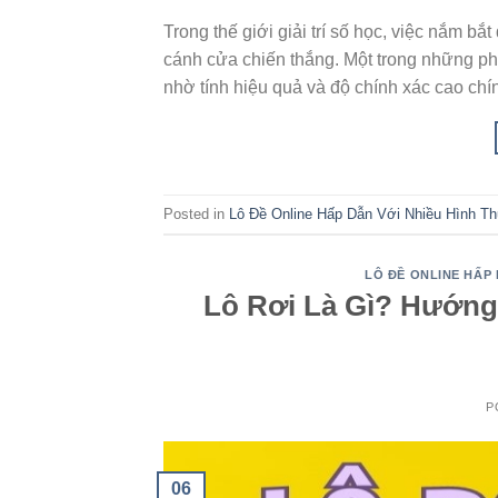
Trong thế giới giải trí số học, việc nắm b
cánh cửa chiến thắng. Một trong những ph
nhờ tính hiệu quả và độ chính xác cao chí
Posted in
Lô Đề Online Hấp Dẫn Với Nhiều Hình T
LÔ ĐỀ ONLINE HẤP 
Lô Rơi Là Gì? Hướng
P
06