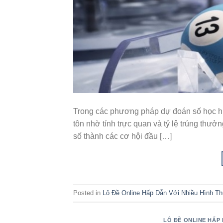
Trong các phương pháp dự đoán số học hiện
tôn nhờ tính trực quan và tỷ lệ trúng thưở
số thành các cơ hội đầu […]
Posted in
Lô Đề Online Hấp Dẫn Với Nhiều Hình T
LÔ ĐỀ ONLINE HẤP 