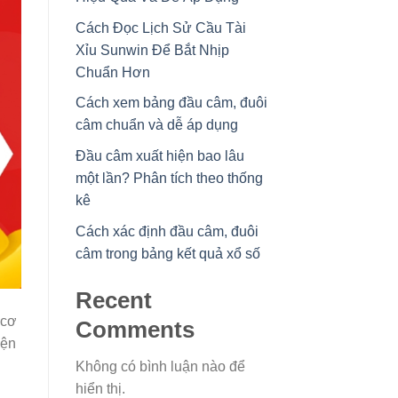
Cách Đọc Lịch Sử Cầu Tài
Xỉu Sunwin Để Bắt Nhịp
Chuẩn Hơn
Cách xem bảng đầu câm, đuôi
câm chuẩn và dễ áp dụng
Đầu câm xuất hiện bao lâu
một lần? Phân tích theo thống
kê
Cách xác định đầu câm, đuôi
câm trong bảng kết quả xổ số
Recent
 cơ
Comments
iện
Không có bình luận nào để
hiển thị.