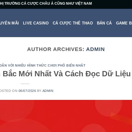
CƯỢC CHÂU Á CŨNG NHƯ VIỆT NAM
UYẾN MÃI
LIVE CASINO
CÁ CƯỢC THỂ THAO
BẮN CÁ
GAME B
AUTHOR ARCHIVES:
ADMIN
DẪN VỚI NHIỀU HÌNH THỨC CHƠI PHỔ BIẾN NHẤT
 Bắc Mới Nhất Và Cách Đọc Dữ Liệu
OSTED ON
06/07/2026
BY
ADMIN