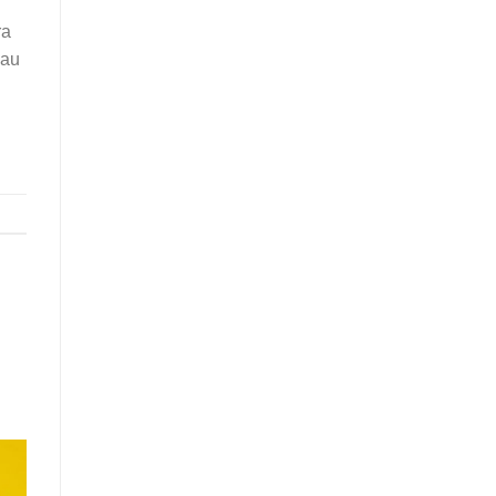
ra
hau