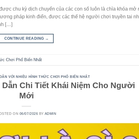
ắt được chu kỳ dịch chuyển của các con số luôn là chìa khóa mở 
ương pháp kinh điển, được các thế hệ người chơi truyền tai n
nh […]
CONTINUE READING
→
hức Chơi Phổ Biến Nhất
DẪN VỚI NHIỀU HÌNH THỨC CHƠI PHỔ BIẾN NHẤT
 Dẫn Chi Tiết Khái Niệm Cho Người
Mới
OSTED ON
06/07/2026
BY
ADMIN