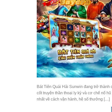
Bát Tiên Quái Hải Sunwin đang trở thành 
cốt truyện thần thoại ly kỳ và cơ chế nổ hũ
nhất về cách vận hành, hệ số thưởng […]