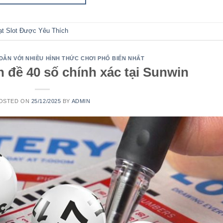
t Slot Được Yêu Thích
DẪN VỚI NHIỀU HÌNH THỨC CHƠI PHỔ BIẾN NHẤT
n đề 40 số chính xác tại Sunwin
OSTED ON
25/12/2025
BY
ADMIN