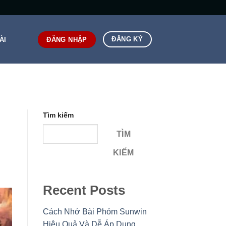
ĐĂNG KÝ
ÀI
ĐĂNG NHẬP
Tìm kiếm
TÌM
KIẾM
Recent Posts
Cách Nhớ Bài Phỏm Sunwin
Hiệu Quả Và Dễ Áp Dụng