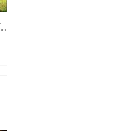
.
hầm