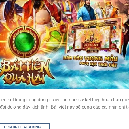
cơn sốt trong cộng đồng cược thủ nhờ sự kết hợp hoàn hảo gi
 đại dương đầy kịch tính. Bài viết này sẽ cung cấp cái nhìn chi ti
CONTINUE READING
→