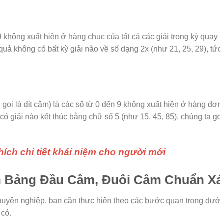
 không xuất hiện ở hàng chục của tất cả các giải trong kỳ quay
uả không có bất kỳ giải nào về số dạng 2x (như 21, 25, 29), tức
gọi là đít câm) là các số từ 0 đến 9 không xuất hiện ở hàng đơn
có giải nào kết thúc bằng chữ số 5 (như 15, 45, 85), chúng ta gọ
 thích chi tiết khái niệm cho người mới
 Bảng Đầu Câm, Đuôi Câm Chuẩn X
yên nghiệp, bạn cần thực hiện theo các bước quan trọng dướ
 có.