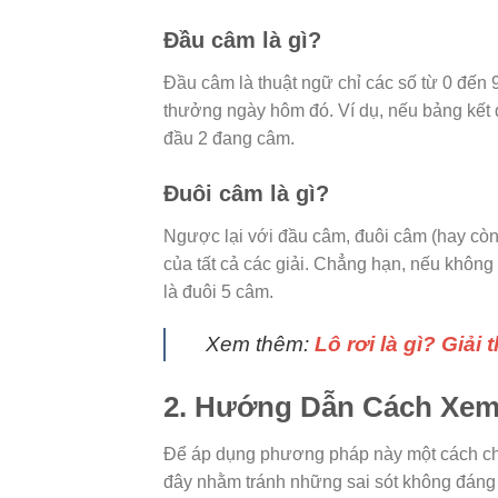
Đầu câm là gì?
Đầu câm là thuật ngữ chỉ các số từ 0 đến 9
thưởng ngày hôm đó. Ví dụ, nếu bảng kết q
đầu 2 đang câm.
Đuôi câm là gì?
Ngược lại với đầu câm, đuôi câm (hay còn 
của tất cả các giải. Chẳng hạn, nếu không 
là đuôi 5 câm.
Xem thêm:
Lô rơi là gì? Giải
2. Hướng Dẫn Cách Xem
Để áp dụng phương pháp này một cách chu
đây nhằm tránh những sai sót không đáng