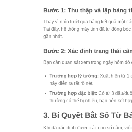
Bước 1: Thu thập và lập bảng 
Thay vì nhìn lướt qua bảng kết quả một cá
Tại đây, hệ thống máy tính đã tự động bóc
gần nhất.
Bước 2: Xác định trạng thái câ
Bạn cần quan sát xem trong ngày hôm đó c
Trường hợp lý tưởng:
Xuất hiện từ 1 
này diễn ra rất rõ nét.
Trường hợp đặc biệt:
Có từ 3 đầu/đuôi
thường có thể bị nhiễu, bạn nên kết h
3. Bí Quyết Bắt Số Từ 
Khi đã xác định được các con số câm, việc