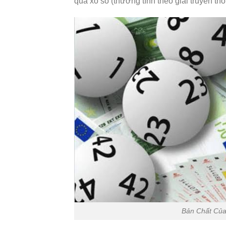
quả xổ số (thường tính theo giải truyền t
Bản Chất Của