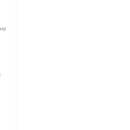
uay
c