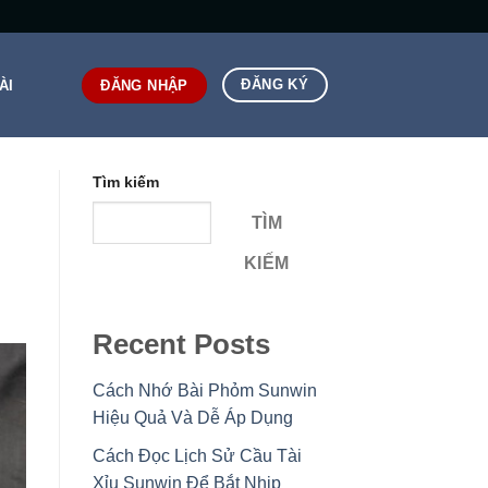
ĐĂNG KÝ
ÀI
ĐĂNG NHẬP
Tìm kiếm
TÌM
KIẾM
Recent Posts
Cách Nhớ Bài Phỏm Sunwin
Hiệu Quả Và Dễ Áp Dụng
Cách Đọc Lịch Sử Cầu Tài
Xỉu Sunwin Để Bắt Nhịp