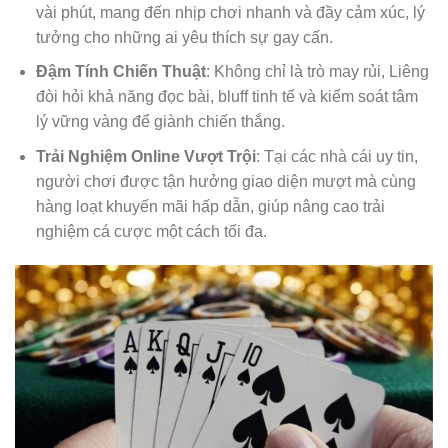
vài phút, mang đến nhịp chơi nhanh và đầy cảm xúc, lý
tưởng cho những ai yêu thích sự gay cấn.
Đậm Tính Chiến Thuật
: Không chỉ là trò may rủi, Liêng
đòi hỏi khả năng đọc bài, bluff tinh tế và kiểm soát tâm
lý vững vàng để giành chiến thắng.
Trải Nghiệm Online Vượt Trội
: Tại các nhà cái uy tin,
người chơi được tận hưởng giao diện mượt mà cùng
hàng loạt khuyến mãi hấp dẫn, giúp nâng cao trải
nghiệm cá cược một cách tối đa.