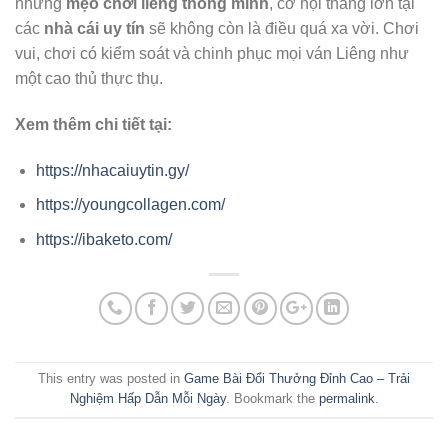
những
mẹo chơi liêng thông minh
, cơ hội thắng lớn tại
các
nhà cái uy tín
sẽ không còn là điều quá xa vời. Chơi
vui, chơi có kiểm soát và chinh phục mọi ván Liêng như
một cao thủ thực thụ.
Xem thêm chi tiết tại:
https://nhacaiuytin.gy/
https://youngcollagen.com/
https://ibaketo.com/
This entry was posted in
Game Bài Đổi Thưởng Đỉnh Cao – Trải
Nghiệm Hấp Dẫn Mỗi Ngày
. Bookmark the
permalink
.