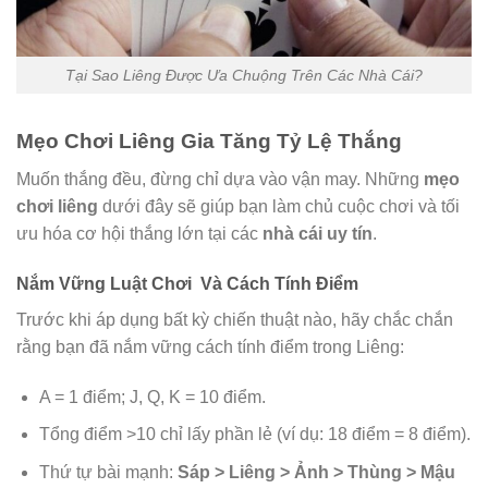
Tại Sao Liêng Được Ưa Chuộng Trên Các Nhà Cái?
Mẹo Chơi Liêng Gia Tăng Tỷ Lệ Thắng
Muốn thắng đều, đừng chỉ dựa vào vận may. Những
mẹo
chơi liêng
dưới đây sẽ giúp bạn làm chủ cuộc chơi và tối
ưu hóa cơ hội thắng lớn tại các
nhà cái uy tín
.
Nắm Vững Luật Chơi Và Cách Tính Điểm
Trước khi áp dụng bất kỳ chiến thuật nào, hãy chắc chắn
rằng bạn đã nắm vững cách tính điểm trong Liêng:
A = 1 điểm; J, Q, K = 10 điểm.
Tổng điểm >10 chỉ lấy phần lẻ (ví dụ: 18 điểm = 8 điểm).
Thứ tự bài mạnh:
Sáp > Liêng > Ảnh > Thùng > Mậu