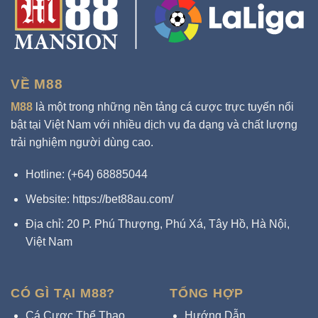
VỀ M88
M88
là một trong những nền tảng cá cược trực tuyến nổi
bật tại Việt Nam với nhiều dịch vụ đa dạng và chất lượng
trải nghiệm người dùng cao.
Hotline: (+64) 68885044
Website:
https://bet88au.com/
Địa chỉ: 20 P. Phú Thượng, Phú Xá, Tây Hồ, Hà Nội,
Việt Nam
CÓ GÌ TẠI M88?
TỔNG HỢP
Cá Cược Thể Thao
Hướng Dẫn