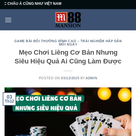
Skip
U Á CŨNG NHƯ VIỆT NAM
to
content
GAME BÀI ĐỔI THƯỞNG ĐỈNH CAO – TRẢI NGHIỆM HẤP DẪN
MỖI NGÀY
Mẹo Chơi Liêng Cơ Bản Nhưng
Siêu Hiệu Quả Ai Cũng Làm Được
POSTED ON
03/12/2025
BY
ADMIN
03
Th12