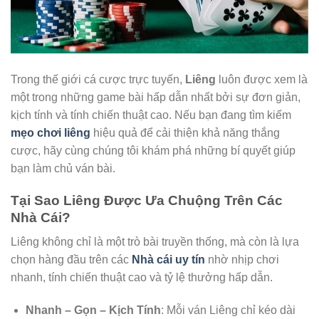
Trong thế giới cá cược trực tuyến,
Liêng
luôn được xem là
một trong những game bài hấp dẫn nhất bởi sự đơn giản,
kịch tính và tính chiến thuật cao. Nếu bạn đang tìm kiếm
mẹo chơi liêng
hiệu quả để cải thiện khả năng thắng
cược, hãy cùng chúng tôi khám phá những bí quyết giúp
bạn làm chủ ván bài.
Tại Sao Liêng Được Ưa Chuộng Trên Các
Nhà Cái?
Liêng không chỉ là một trò bài truyền thống, mà còn là lựa
chọn hàng đầu trên các
Nhà cái uy tín
nhờ nhịp chơi
nhanh, tính chiến thuật cao và tỷ lệ thưởng hấp dẫn.
Nhanh – Gọn – Kịch Tính
: Mỗi ván Liêng chỉ kéo dài