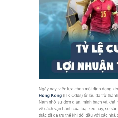
Ngày nay, việc lựa chọn một định dạng kèo
Hong Kong
(HK Odds) từ lâu đã trở thành
Nam nhờ sự đơn giản, minh bạch và khả nă
về cách vận hành của loại kèo này, so sán
thác tối đa ưu thế khi đối đầu với các nhà 