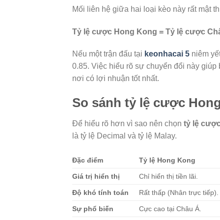
Mối liên hệ giữa hai loại kèo này rất mật thi
Tỷ lệ cược Hong Kong = Tỷ lệ cược Ch
Nếu một trận đấu tại
keonhacai 5
niêm yết
0.85. Việc hiểu rõ sự chuyển đổi này giúp
nơi có lợi nhuận tốt nhất.
So sánh tỷ lệ cược Hong 
Để hiểu rõ hơn vì sao nên chọn
tỷ lệ cư
là tỷ lệ Decimal và tỷ lệ Malay.
Đặc điểm
Tỷ lệ Hong Kong
Giá trị hiển thị
Chỉ hiển thị tiền lãi.
Độ khó tính toán
Rất thấp (Nhân trực tiếp).
Sự phổ biến
Cực cao tại Châu Á.