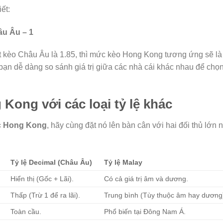
ết:
âu Âu – 1
 kèo Châu Âu là 1.85, thì mức kèo Hong Kong tương ứng sẽ là
 bạn dễ dàng so sánh giá trị giữa các nhà cái khác nhau để chọn
Kong với các loại tỷ lệ khác
ợc Hong Kong
, hãy cùng đặt nó lên bàn cân với hai đối thủ lớn 
Tỷ lệ Decimal (Châu Âu)
Tỷ lệ Malay
Hiển thị (Gốc + Lãi).
Có cả giá trị âm và dương.
Thấp (Trừ 1 để ra lãi).
Trung bình (Tùy thuộc âm hay dương
Toàn cầu.
Phổ biến tại Đông Nam Á.