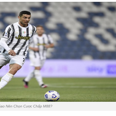
Sao Nên Chọn Cược Chấp M88?