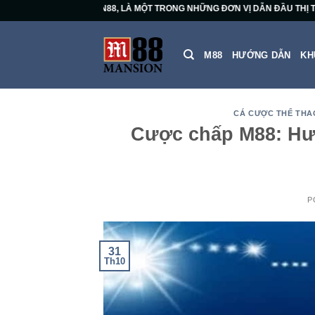
Skip
ỌI MANSION88, LÀ MỘT TRONG NHỮNG ĐƠN VỊ DẪN ĐẦU THỊ TRƯỜNG CÁ 
to
content
M88
HƯỚNG DẪN
KH
CÁ CƯỢC THỂ THA
Cược chấp M88: Hướ
P
31
Th10