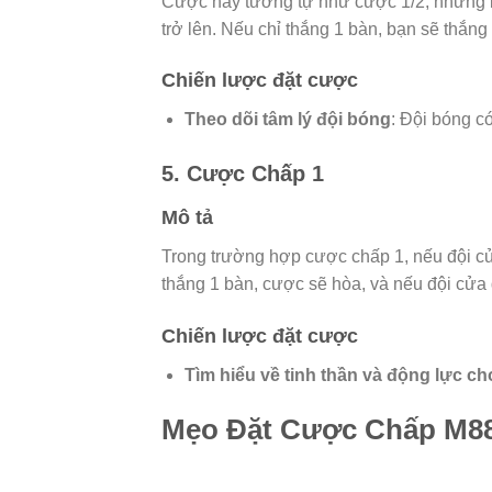
Cược này tương tự như cược 1/2, nhưng bạ
trở lên. Nếu chỉ thắng 1 bàn, bạn sẽ thắng 
Chiến lược đặt cược
Theo dõi tâm lý đội bóng
: Đội bóng c
5. Cược Chấp 1
Mô tả
Trong trường hợp cược chấp 1, nếu đội cửa
thắng 1 bàn, cược sẽ hòa, và nếu đội cửa 
Chiến lược đặt cược
Tìm hiểu về tinh thần và động lực ch
Mẹo Đặt Cược Chấp M88