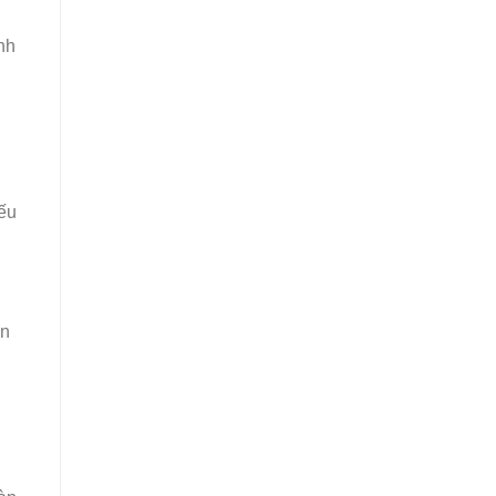
nh
Nếu
ến