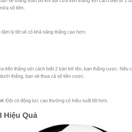
n sẽ thắng toàn bộ khi đội cửa trên thắng với cách biệt từ 2 
nửa số tiền.
ó tâm lý tốt sẽ có khả năng thắng cao hơn.
 trên thắng với cách biệt 2 bàn trở lên, bạn thắng cược. Nếu c
dưới thắng, bạn sẽ thua cả số tiền cược.
ơi
: Đội có động lực cao thường có hiệu suất tốt hơn.
 Hiệu Quả