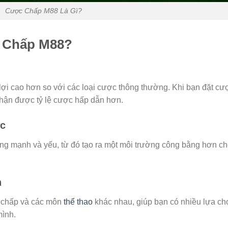
Cược Chấp M88 Là Gì?
 Chấp M88?
ợi cao hơn so với các loại cược thông thường. Khi bạn đặt cư
nhận được tỷ lệ cược hấp dẫn hơn.
ợc
ng mạnh và yếu, từ đó tạo ra một môi trường công bằng hơn c
n
c chấp và các môn
thể thao
khác nhau, giúp bạn có nhiều lựa ch
mình.