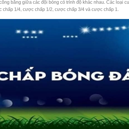
 công bằng giữa các đội bóng có trình độ khác nhau. Các loại 
 chấp 1/4, cược chấp 1/2, cược chấp 3/4 và cược chấp 1.