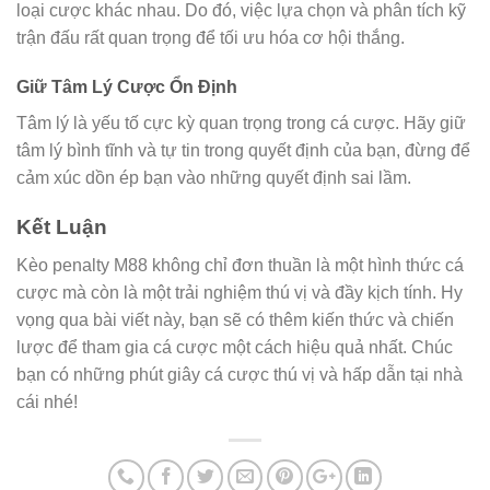
loại cược khác nhau. Do đó, việc lựa chọn và phân tích kỹ
trận đấu rất quan trọng để tối ưu hóa cơ hội thắng.
Giữ Tâm Lý Cược Ổn Định
Tâm lý là yếu tố cực kỳ quan trọng trong cá cược. Hãy giữ
tâm lý bình tĩnh và tự tin trong quyết định của bạn, đừng để
cảm xúc dồn ép bạn vào những quyết định sai lầm.
Kết Luận
Kèo penalty M88 không chỉ đơn thuần là một hình thức cá
cược mà còn là một trải nghiệm thú vị và đầy kịch tính. Hy
vọng qua bài viết này, bạn sẽ có thêm kiến thức và chiến
lược để tham gia cá cược một cách hiệu quả nhất. Chúc
bạn có những phút giây cá cược thú vị và hấp dẫn tại nhà
cái nhé!