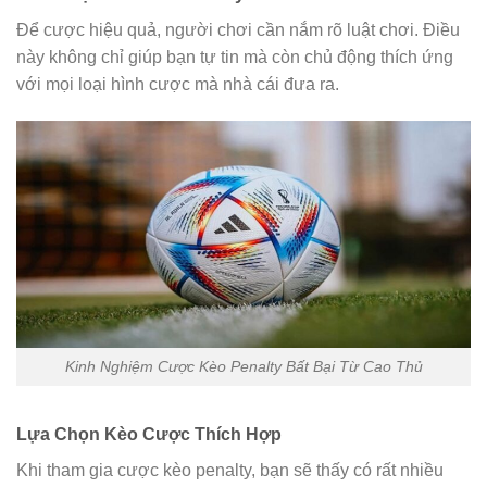
Để cược hiệu quả, người chơi cần nắm rõ luật chơi. Điều
này không chỉ giúp bạn tự tin mà còn chủ động thích ứng
với mọi loại hình cược mà nhà cái đưa ra.
Kinh Nghiệm Cược Kèo Penalty Bất Bại Từ Cao Thủ
Lựa Chọn Kèo Cược Thích Hợp
Khi tham gia cược kèo penalty, bạn sẽ thấy có rất nhiều