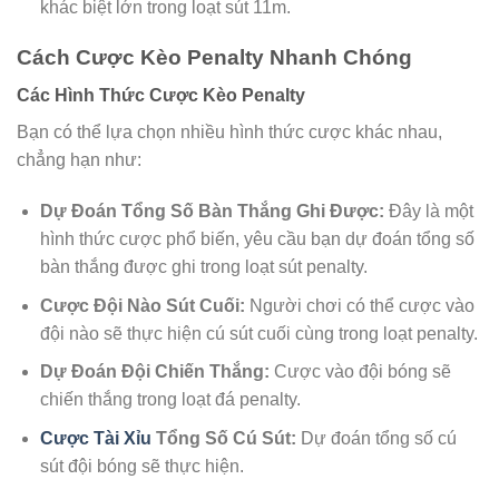
khác biệt lớn trong loạt sút 11m.
Cách Cược Kèo Penalty Nhanh Chóng
Các Hình Thức Cược Kèo Penalty
Bạn có thể lựa chọn nhiều hình thức cược khác nhau,
chẳng hạn như:
Dự Đoán Tổng Số Bàn Thắng Ghi Được:
Đây là một
hình thức cược phổ biến, yêu cầu bạn dự đoán tổng số
bàn thắng được ghi trong loạt sút penalty.
Cược Đội Nào Sút Cuối:
Người chơi có thể cược vào
đội nào sẽ thực hiện cú sút cuối cùng trong loạt penalty.
Dự Đoán Đội Chiến Thắng:
Cược vào đội bóng sẽ
chiến thắng trong loạt đá penalty.
Cược Tài Xỉu
Tổng Số Cú Sút:
Dự đoán tổng số cú
sút đội bóng sẽ thực hiện.