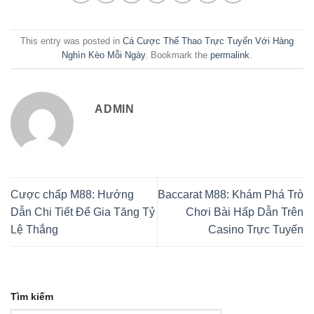
This entry was posted in
Cá Cược Thể Thao Trực Tuyến Với Hàng
Nghìn Kèo Mỗi Ngày
. Bookmark the
permalink
.
ADMIN
Cược chấp M88: Hướng
Baccarat M88: Khám Phá Trò
Dẫn Chi Tiết Để Gia Tăng Tỷ
Chơi Bài Hấp Dẫn Trên
Lệ Thắng
Casino Trực Tuyến
Tìm kiếm