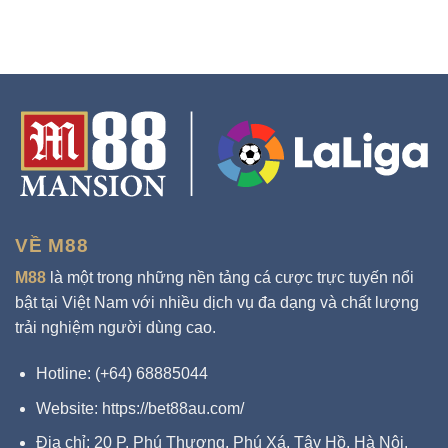
VỀ M88
M88
là một trong những nền tảng cá cược trực tuyến nổi
bật tại Việt Nam với nhiều dịch vụ đa dạng và chất lượng
trải nghiệm người dùng cao.
Hotline: (+64) 68885044
Website:
https://bet88au.com/
Địa chỉ: 20 P. Phú Thượng, Phú Xá, Tây Hồ, Hà Nội,