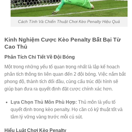
Cách Tính Và Chiến Thuật Chơi Kèo Penalty Hiệu Quả
Kinh Nghiệm Cược Kèo Penalty Bất Bại Từ
Cao Thủ
Phân Tích Chi Tiết Về Đội Bóng
Một trong những yếu tố quan trọng nhất là lập kế hoạch
phân tích thông tin liên quan đến 2 đội bóng. Việc nắm bắt
phong độ, thành tích đối đầu, cùng cấu trúc đội hình sẽ
giúp bạn đưa ra quyết định đặt cược chính xác hơn.
Lựa Chọn Thủ Môn Phù Hợp:
Thủ môn là yếu tố
quyết định trong kèo penalty. Họ cần có kỹ thuật tốt và
tâm lý vững vàng trước mỗi cú sút.
Hiểu Luật Chơi Kèo Penalty