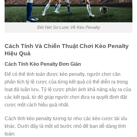
Đôi Nét Sơ Lược Về Kèo Penalty
Cách Tính Và Chiến Thuật Chơi Kèo Penalty
Hiệu Quả
Cách Tính Kèo Penalty Đơn Giản
Để có thể tính toán được kèo penalty, người chơi cần
phân tích tỷ lệ cược của từng kết quả có thể diễn ra trong
loạt đá luân lưu. Tỷ lệ cược phản ánh khả năng xảy ra của
các kết quả, từ đó giúp người chơi đưa ra quyết định đặt
cược một cách hiệu quả nhất.
Cách tính kèo penalty tương tự như các kèo cược tài xỉu
khác. Dưới đây là một số bước nhỏ để bạn dễ dàng tính
toán: