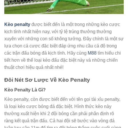
Kèo penalty
được biết đến là một trong những kèo cược
kịch tính nhất hiện nay, với tỷ lệ trúng thưởng thường
xuyên với những con số không tưởng. Đây chính là một sự
lựa chọn cá cược đặc biệt đáp ứng nhu cầu cá độ trong
các trận đấu bóng đá kịch tính. Hãy cùng
M88
tìm hiểu chi
tiết hơn về thể loại kèo đấu đặc biệt này và những chiến
thuật chơi hiệu quả nhất nhé!
Đôi Nét Sơ Lược Về Kèo Penalty
Kèo Penalty Là Gì?
Kèo penalty, còn được biết đến với tên gọi tài xỉu penalty,
là loại kèo cược bóng đá đặc biệt. Hình thức kèo này
thường xuất hiện khi 2 đội bóng cần phải phân định rõ
ràng kết quả trận đấu. Cả hai đội sẽ bước vào vòng đá
luân lưu cân 11m để tìm ra đội bóng thắng cuộc cuối cùng.