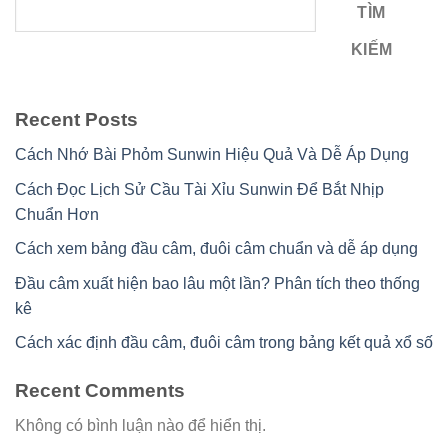
TÌM
KIẾM
Recent Posts
Cách Nhớ Bài Phỏm Sunwin Hiệu Quả Và Dễ Áp Dụng
Cách Đọc Lịch Sử Cầu Tài Xỉu Sunwin Để Bắt Nhịp
Chuẩn Hơn
Cách xem bảng đầu câm, đuôi câm chuẩn và dễ áp dụng
Đầu câm xuất hiện bao lâu một lần? Phân tích theo thống
kê
Cách xác định đầu câm, đuôi câm trong bảng kết quả xổ số
Recent Comments
Không có bình luận nào để hiển thị.